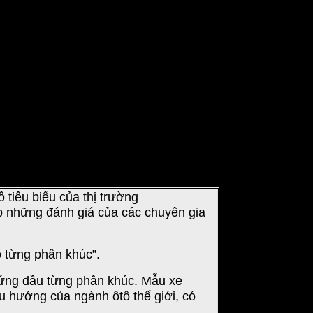
 sedan hướng tới hành khách ngồi sau
. Không vì thế mà coi thường sức mạnh
tiêu biểu của thị trường
ợp những đánh giá của các chuyên gia
o từng phân khúc”.
đứng đầu từng phân khúc. Mẫu xe
u hướng của ngành ôtô thế giới, có