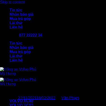
Skip to content
Tin tức
Nhận báo giá
Mua trả góp
Lái thử
Liên hệ
077 22222 34
Tin tức
Nhận báo giá
Mua trả góp
Lái thử
Liên hệ
Volvo S90 là Ôtô của năm phân khúc x
Posted on
27/11/2021
18/02/2022
by
Văn Phạm
VOLVO XC40
VOLVO XC60