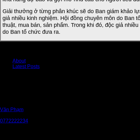
Giải thưởng ở từng phân khúc sẽ do Ban giám khảo lự
giả nhiều kinh nghiệm. Hội đồng chuyên môn do Ban tổ
thuật, mua bán, sản phẩm. Trong khi đó, độc giả nhi
do Ban tổ chức đưa ra.
About
Latest Posts
Văn Phạm
Tôi là Văn Phạm chuyên gia về tất cả các dòng xe Volvo. Nếu b
0772222234