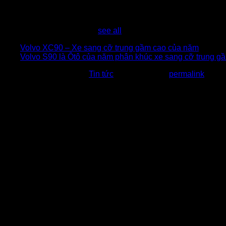
Latest posts by Văn Phạm
(
see all
)
Volvo XC90 – Xe sang cỡ trung gầm cao của năm
- 09/0
Volvo S90 là Ôtô của năm phân khúc xe sang cỡ trung g
This entry was posted in
Tin tức
. Bookmark the
permalink
.
Bài viết liên quan