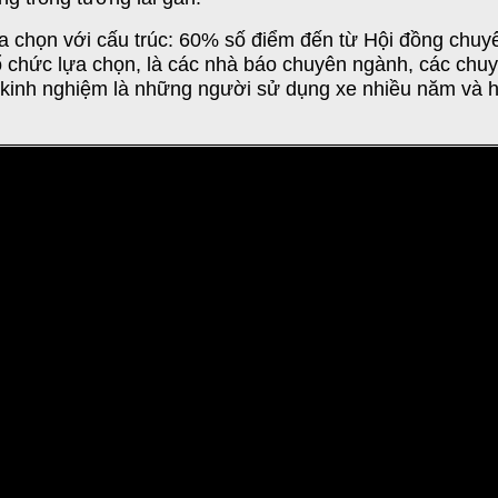
a chọn với cấu trúc: 60% số điểm đến từ Hội đồng chu
 chức lựa chọn, là các nhà báo chuyên ngành, các chuyê
ều kinh nghiệm là những người sử dụng xe nhiều năm và
ạn đang phân vân và cần một lời khuyên từ người bạn, người th