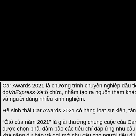
Bà Lưu Bảo Hương, Tổng giám đốc điều hành Volvo Car 
Volvo cho lựa chọn các chế độ chạy bình thường (Normal
thì khác biệt là không đáng kể. Để chế độ thể thao khi
từ động cơ 2.0. Chỉ”quên” một chút là có thể lên trên 12
Car Awards 2021 là chương trình chuyên nghiệp đầu ti
do
VnExpress-Xe
tổ chức, nhằm tạo ra nguồn tham khảo
và người dùng nhiều kinh nghiệm.
Hệ sinh thái Car Awards 2021 có hàng loạt sự kiện, t
“Ôtô của năm 2021” là giải thưởng chung cuộc của Ca
được chọn phải đảm bảo các tiêu chí đáp ứng nhu cầu 
khả năng dự báo và gợi mở nhu cầu cho người tiêu dùn