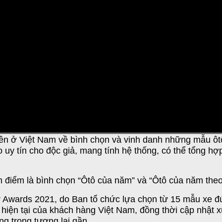
Việt Nam nhận giải xe của năm. Ảnh: Tuấn Cao
), êm ái (Comfort) và thể thao (Sport). Trên một chiếc
ến xe bốc hơn chút ít do chuyển cấp ở vòng tua cao hơn
0 km/h lúc nào không biết.
ên ở Việt Nam về bình chọn và vinh danh những mẫu ôtô 
 uy tín cho độc giả, mang tính hệ thống, có thể tổng h
âm điểm là bình chọn “Ôtô của năm” và “Ôtô của năm the
r Awards 2021, do Ban tổ chức lựa chọn từ 15 mẫu xe 
hiện tại của khách hàng Việt Nam, đồng thời cập nhật x
g trong tương lai gần.