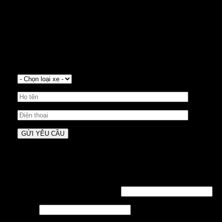
YÊU CẦU BÁO GIÁ XE VOLVO
Xe có sẵn đầy đủ màu sắc giao ngay trong ngày. Vay
mua xe với gói lãi suất 0%/tháng, tặng 3-5 năm bảo
dưỡng miễn phí hoặc bảo hiểm thân vỏ áp dụng
trong tháng 2.
Đăng nhập
Tên tài khoản hoặc địa chỉ email
*
Mật khẩu
*