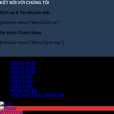
KẾT NỐI VỚI CHÚNG TÔI
Dịch vụ & Tin khuyến mãi
[listmenu menu="Menu Dịch vụ"]
Xe Volvo Chính Hãng
[listmenu menu="Menu Danh mục"]
Master Duc Hi
VOLVO XC40
VOLVO XC60
VOLVO XC90
VOLVO V60
VOLVO S60
VOLVO S90
BẢNG GIÁ XE
TRÒ CHUYỆN CHUYÊN GIA
0772222234