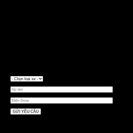
YÊU CẦU BÁO GIÁ XE VOLVO
Xe có sẵn đầy đủ màu sắc giao ngay trong ngày. Vay
mua xe với gói lãi suất 0%/tháng, tặng 3-5 năm bảo
dưỡng miễn phí hoặc bảo hiểm thân vỏ áp dụng
trong tháng 2.