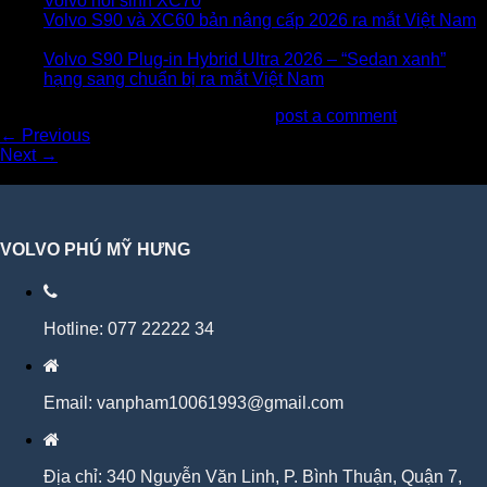
Volvo hồi sinh XC70
- 01/06/2026
Volvo S90 và XC60 bản nâng cấp 2026 ra mắt Việt Nam
-
11/01/2026
Volvo S90 Plug‑in Hybrid Ultra 2026 – “Sedan xanh”
hạng sang chuẩn bị ra mắt Việt Nam
- 11/11/2025
Trackbacks are closed, but you can
post a comment
.
←
Previous
Next
→
VOLVO PHÚ MỸ HƯNG
Hotline: 077 22222 34
Email: vanpham10061993@gmail.com
Địa chỉ: 340 Nguyễn Văn Linh, P. Bình Thuận, Quận 7,