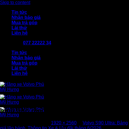
Skip to content
Tin tức
Nhận báo giá
Mua trả góp
Lái thử
Liên hệ
077 22222 34
Tin tức
Nhận báo giá
Mua trả góp
Lái thử
Liên hệ
hình ảnh giao xe tại Volvo (4)
Published
02/05/2024
at
1920 × 2560
in
Volvo S90 Ultra: Bảng
giá lăn bánh, Thông tin Xe & Ưu đãi tháng 6/2026