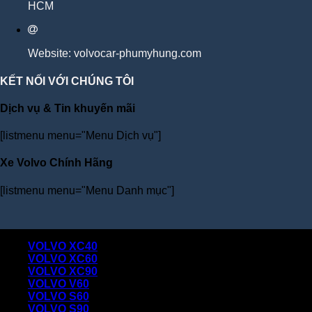
HCM
Website: volvocar-phumyhung.com
KẾT NỐI VỚI CHÚNG TÔI
Dịch vụ & Tin khuyến mãi
[listmenu menu="Menu Dịch vụ"]
Xe Volvo Chính Hãng
[listmenu menu="Menu Danh mục"]
Master Duc Hi
VOLVO XC40
VOLVO XC60
VOLVO XC90
VOLVO V60
VOLVO S60
VOLVO S90