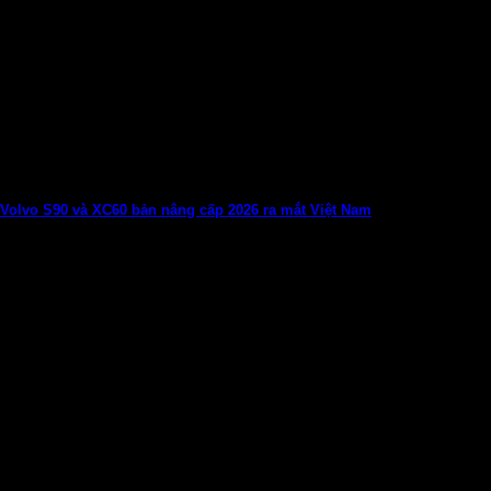
Volvo S90 và XC60 bản nâng cấp 2026 ra mắt Việt Nam
Bản nâng cấp giữa chu kỳ của S90 và XC60 tinh chỉnh thiết kế
nội,...
11
Th1