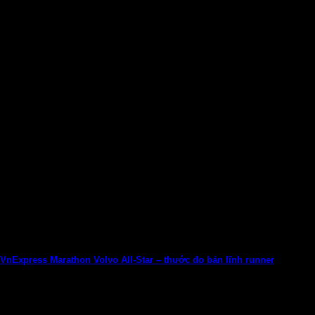
VnExpress Marathon Volvo All-Star – thước đo bản lĩnh runner
Giải chạy áp chuẩn vào đầu tiên Việt Nam đặt giới hạn thời
gian giữa...