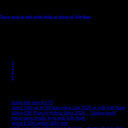
Tasco mua lại nhà nhập khẩu xe Volvo tại Việt Nam
Tasco Auto – thành viên trong hệ sinh thái ôtô của Tasco – vừa
sở...
13
Th8
1
2
3
4
5
TIN TỨC KHÁC
Volvo hồi sinh XC70
Volvo S90 và XC60 bản nâng cấp 2026 ra mắt Việt Nam
Volvo S90 Plug‑in Hybrid Ultra 2026 – “Sedan xanh”
hạng sang chuẩn bị ra mắt Việt Nam
Volvo ES90 sedan điện mới