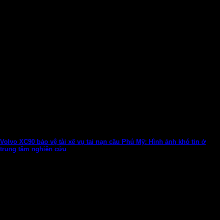
Volvo XC90 bảo vệ tài xế vụ tai nạn cầu Phú Mỹ: Hình ảnh khó tin ở
trung tâm nghiên cứu
Volvo dành rất nhiều công sức nhằm gia tăng sức chống chịu
cho những chiếc...
13
Th8