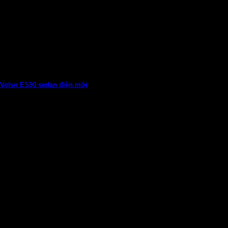
Volvo ES90 sedan điện mới
Mẫu sedan điện mới sử dụng nhiều vật liệu tái chế, thiết kế
thừa hưởng...
05
Th7