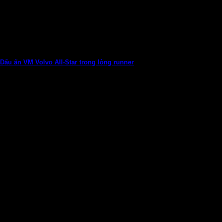
Dấu ấn VM Volvo All-Star trong lòng runner
VnExpress Marathon Volvo All-Star, cuộc đua của những ngôi
sao, để lại ấn tượng với...
05
Th7