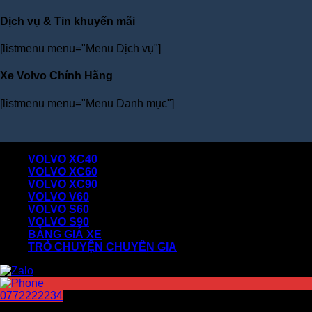
Dịch vụ & Tin khuyến mãi
[listmenu menu="Menu Dịch vụ"]
Xe Volvo Chính Hãng
[listmenu menu="Menu Danh mục"]
Master Duc Hi
VOLVO XC40
VOLVO XC60
VOLVO XC90
VOLVO V60
VOLVO S60
VOLVO S90
BẢNG GIÁ XE
TRÒ CHUYỆN CHUYÊN GIA
0772222234