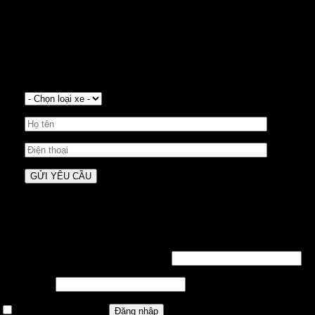
YÊU CẦU BÁO GIÁ XE VOLVO
Xe có sẵn đầy đủ màu sắc giao ngay trong ngày. Vay
mua xe với gói lãi suất 0%/tháng, tặng 3-5 năm bảo
dưỡng miễn phí hoặc bảo hiểm thân vỏ áp dụng
trong tháng 2.
Đăng nhập
Tên tài khoản hoặc địa chỉ email
*
Mật khẩu
*
Ghi nhớ mật khẩu
Đăng nhập